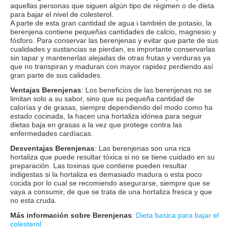
aquellas personas que siguen algún tipo de régimen o de dieta
para bajar el nivel de colesterol.
A parte de esta gran cantidad de agua i también de potasio, la
berenjena contiene pequeñas cantidades de calcio, magnesio y
fósforo. Para conservar las berenjenas y evitar que parte de sus
cualidades y sustancias se pierdan, es importante conservarlas
sin tapar y mantenerlas alejadas de otras frutas y verduras ya
que no transpiran y maduran con mayor rapidez perdiendo así
gran parte de sus calidades.
Ventajas Berenjenas
: Los beneficios de las berenjenas no se
limitan solo a su sabor, sino que su pequeña cantidad de
calorías y de grasas, siempre dependiendo del modo como ha
estado cocinada, la hacen una hortaliza idónea para seguir
dietas baja en grasas a la vez que protege contra las
enfermedades cardíacas.
Desventajas Berenjenas
: Las berenjenas son una rica
hortaliza que puede resultar tóxica si no se tiene cuidado en su
preparación. Las toxinas que contiene pueden resultar
indigestas si la hortaliza es demasiado madura o esta poco
cocida por lo cual se recomiendo asegurarse, siempre que se
vaya a consumir, de que se trata de una hortaliza fresca y que
no esta cruda.
Más información sobre Berenjenas
:
Dieta basica para bajar el
colesterol