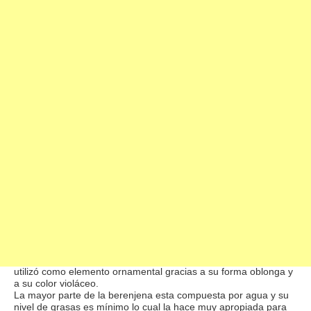
Berenjenas:
Propiedades Berenjenas
: La berenjena es una hortaliza
provinente de la india donde su clima hace idóneo su cultivo.
Fue hacia la edad media que se empezó a importar y a cultivar
la berenjena en Europa donde, en un primer momento, se
utilizó como elemento ornamental gracias a su forma oblonga y
a su color violáceo.
La mayor parte de la berenjena esta compuesta por agua y su
nivel de grasas es mínimo lo cual la hace muy apropiada para