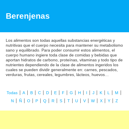
Berenjenas
Los alimentos son todas aquellas substancias energéticas y
nutritivas que el cuerpo necesita para mantener su metabolismo
sano y equilibrado. Para poder consumir estos alimentos, el
cuerpo humano ingiere toda clase de comidas y bebidas que
aportan hidratos de carbono, proteínas, vitaminas y todo tipo de
nutrientes dependiendo de la clase de alimentos ingeridos los
cuales se pueden dividir generalmente en: carnes, pescados,
verduras, frutas, cereales, legumbres, lácteos, huevos…
Todas
A
B
C
D
E
F
G
H
I
J
K
L
M
N
Ñ
O
P
Q
R
S
T
U
V
W
X
Y
Z