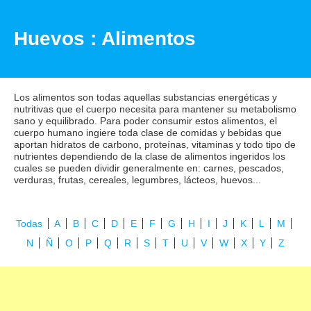
Huevos : Alimentos
Los alimentos son todas aquellas substancias energéticas y
nutritivas que el cuerpo necesita para mantener su metabolismo
sano y equilibrado. Para poder consumir estos alimentos, el
cuerpo humano ingiere toda clase de comidas y bebidas que
aportan hidratos de carbono, proteínas, vitaminas y todo tipo de
nutrientes dependiendo de la clase de alimentos ingeridos los
cuales se pueden dividir generalmente en: carnes, pescados,
verduras, frutas, cereales, legumbres, lácteos, huevos...
Todas
A
B
C
D
E
F
G
H
I
J
K
L
M
N
Ñ
O
P
Q
R
S
T
U
V
W
X
Y
Z