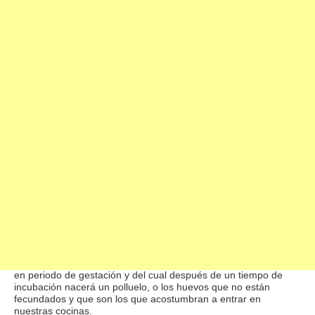
Huevos
Propiedades Huevos
: El huevo es un producto de origen
animal que constituye la base proteínica de nuestra dieta.
Existen muchas clases de huevos pero los podemos dividir en
dos grupos: Los huevos que contienen un embrión, que están
en periodo de gestación y del cual después de un tiempo de
incubación nacerá un polluelo, o los huevos que no están
fecundados y que son los que acostumbran a entrar en
nuestras cocinas.