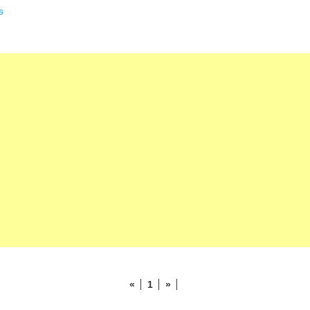
s
«
1
»