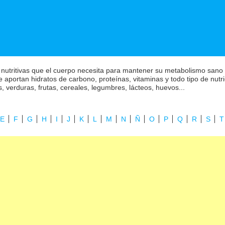
 nutritivas que el cuerpo necesita para mantener su metabolismo sano 
aportan hidratos de carbono, proteínas, vitaminas y todo tipo de nutri
 verduras, frutas, cereales, legumbres, lácteos, huevos...
E
F
G
H
I
J
K
L
M
N
Ñ
O
P
Q
R
S
T