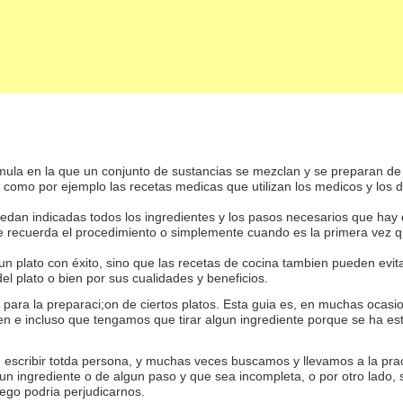
mula en la que un conjunto de sustancias se mezclan y se preparan de
, como por ejemplo las recetas medicas que utilizan los medicos y los 
quedan indicadas todos los ingredientes y los pasos necesarios que hay
recuerda el procedimiento o simplemente cuando es la primera vez que
 un plato con éxito, sino que las recetas de cocina tambien pueden evi
l plato o bien por sus cualidades y beneficios.
 para la preparaci;on de ciertos platos. Esta guia es, en muchas ocas
ien e incluso que tengamos que tirar algun ingrediente porque se ha e
 escribir totda persona, y muchas veces buscamos y llevamos a la pract
n ingrediente o de algun paso y que sea incompleta, o por otro lado, s
ego podria perjudicarnos.