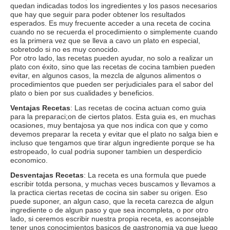
quedan indicadas todos los ingredientes y los pasos necesarios
que hay que seguir para poder obtener los resultados
esperados. Es muy frecuente acceder a una receta de cocina
cuando no se recuerda el procedimiento o simplemente cuando
es la primera vez que se lleva a cavo un plato en especial,
sobretodo si no es muy conocido.
Por otro lado, las recetas pueden ayudar, no solo a realizar un
plato con éxito, sino que las recetas de cocina tambien pueden
evitar, en algunos casos, la mezcla de algunos alimentos o
procedimientos que pueden ser perjudiciales para el sabor del
plato o bien por sus cualidades y beneficios.
Ventajas Recetas
: Las recetas de cocina actuan como guia
para la preparaci;on de ciertos platos. Esta guia es, en muchas
ocasiones, muy bentajosa ya que nos indica con que y como
devemos preparar la receta y evitar que el plato no salga bien e
incluso que tengamos que tirar algun ingrediente porque se ha
estropeado, lo cual podria suponer tambien un desperdicio
economico.
Desventajas Recetas
: La receta es una formula que puede
escribir totda persona, y muchas veces buscamos y llevamos a
la practica ciertas recetas de cocina sin saber su origen. Eso
puede suponer, an algun caso, que la receta carezca de algun
ingrediente o de algun paso y que sea incompleta, o por otro
lado, si ceremos escribir nuestra propia receta, es aconsejable
tener unos conocimientos basicos de gastronomia ya que luego