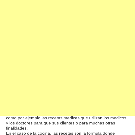
Recetas:
Propiedades Recetas
: Una receta es basicamente una formula
en la que un conjunto de sustancias se mezclan y se preparan
de una forma determinada para dar un resultado concreto.
Existen muchos tipos de recetas para diferentes finalidades,
como por ejemplo las recetas medicas que utilizan los medicos
y los doctores para que sus clientes o para muchas otras
finalidades.
En el caso de la cocina, las recetas son la formula donde