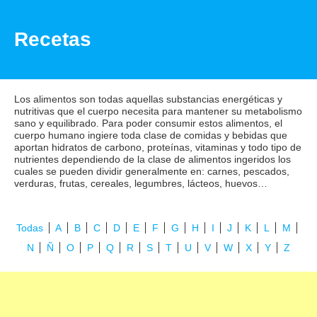
Recetas
Los alimentos son todas aquellas substancias energéticas y
nutritivas que el cuerpo necesita para mantener su metabolismo
sano y equilibrado. Para poder consumir estos alimentos, el
cuerpo humano ingiere toda clase de comidas y bebidas que
aportan hidratos de carbono, proteínas, vitaminas y todo tipo de
nutrientes dependiendo de la clase de alimentos ingeridos los
cuales se pueden dividir generalmente en: carnes, pescados,
verduras, frutas, cereales, legumbres, lácteos, huevos…
Todas
A
B
C
D
E
F
G
H
I
J
K
L
M
N
Ñ
O
P
Q
R
S
T
U
V
W
X
Y
Z