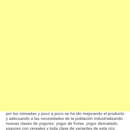
Yogur:
Propiedades Yogur
: El yogur es un producto alimenticio de
base láctea que se consigue con la fermentación de la leche, la
cual produce ácido lácteo y se cuaja.
El yogur como alimento fue introducido en Europa, hace siglos,
por los nómadas y poco a poco se ha ido mejorando el producto
y adecuando a las necesidades de la población industrializando
nuevas clases de yogures: yogur de frutas, yogur desnatado,
yogures con cereales y toda clase de variantes de esta rico