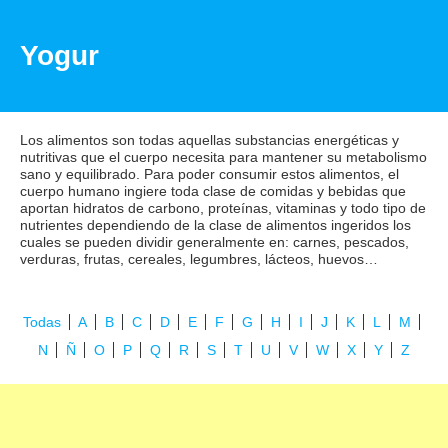
Yogur
Los alimentos son todas aquellas substancias energéticas y
nutritivas que el cuerpo necesita para mantener su metabolismo
sano y equilibrado. Para poder consumir estos alimentos, el
cuerpo humano ingiere toda clase de comidas y bebidas que
aportan hidratos de carbono, proteínas, vitaminas y todo tipo de
nutrientes dependiendo de la clase de alimentos ingeridos los
cuales se pueden dividir generalmente en: carnes, pescados,
verduras, frutas, cereales, legumbres, lácteos, huevos…
Todas
A
B
C
D
E
F
G
H
I
J
K
L
M
N
Ñ
O
P
Q
R
S
T
U
V
W
X
Y
Z