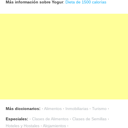
Más información sobre Yogur
:
Dieta de 1500 calorías
Más diccionarios:
·
Alimentos
·
Inmobiliarias
·
Turismo
·
Especiales:
·
Clases de Alimentos
·
Clases de Semillas
·
Hoteles y Hostales
·
Alojamientos
·